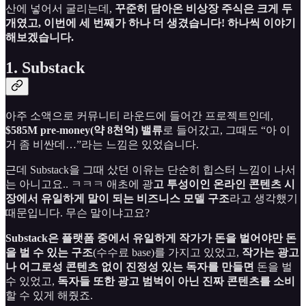
산에 넣어서 굴리는데,
꾸준히 담아온 비상장 주식은 크게 두
개였고, 이번에 세 번째가 하나 더 생겼습니다! 하나씩 이야기
해보겠습니다.
1. Substack
아주 소액으로 커뮤니티 라운드에 들어간 프로젝트인데,
$585M pre-money(약 8천억) 밸류
로 들어갔고, 그때도 “아 이
거 좀 비싼데…”라는 느낌은 있었습니다.
근데 Substack을 그때 샀던 이유는 단순히 힙스터 느낌이 나서
는 아니고요.. ㅋㅋㅋ 애초에 광
고 투성이인 온라인 콘텐츠 시
장에서 유일하게 말이 되는 비즈니스 모델 구조
라고 생각했기
때문입니다. 무슨 말이냐고요?
Substack은 플랫폼 중에서 유일하게 작가가 돈을 벌어야만 돈
을 벌 수 있는 구조
(수수료 base)를 가지고 있었고,
작가는 광고
나 어그로성 콘텐츠 없이 진정성 있는 독자를 만들면
돈을 벌
수 있었고,
독자들 또한 광고 범벅이 아닌 진짜 콘텐츠를 소비
할 수 있게 해줬죠.