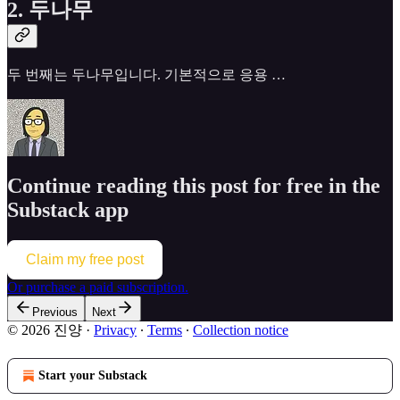
2. 두나무
두 번째는 두나무입니다. 기본적으로 응용 …
Continue reading this post for free in the
Substack app
Claim my free post
Or purchase a paid subscription.
Previous
Next
© 2026 진양
·
Privacy
∙
Terms
∙
Collection notice
Start your Substack